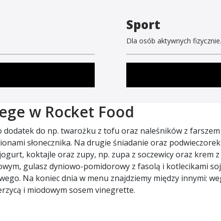
Sport
Dla osób aktywnych fizycznie
Wege w Rocket Food
 dodatek do np. twarożku z tofu oraz naleśników z farszem
sionami słonecznika. Na drugie śniadanie oraz podwieczorek
 jogurt, koktajle oraz zupy, np. zupa z soczewicy oraz kre
rązowym, gulasz dyniowo-pomidorowy z fasolą i kotlecikami 
o. Na koniec dnia w menu znajdziemy między innymi: wegeta
erzycą i miodowym sosem vinegrette.