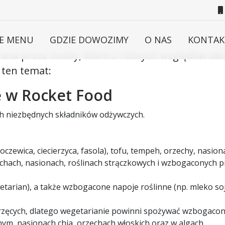
E MENU
GDZIE DOWOZIMY
O NAS
KONTAK
rana przez osoby, które z różnych względów dec
 ten temat:
e w Rocket Food
ich niezbędnych składników odżywczych.
(soczewica, ciecierzyca, fasola), tofu, tempeh, orzechy, nasi
orzechach, nasionach, roślinach strączkowych i wzbogaconyc
getarian), a także wzbogacone napoje roślinne (np. mleko so
erzęcych, dlatego wegetarianie powinni spożywać wzbogacon
anym, nasionach chia, orzechach włoskich oraz w algach.