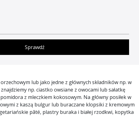
.
Sprawdź
 orzechowym lub jako jedne z głównych składników np. w
 znajdziemy np. ciastko owsiane z owocami lub sałatkę
m z pomidora z mleczkiem kokosowym. Na główny posiłek w
sojowymi z kaszą bulgur lub buraczane klopsiki z kremowym
riańskie pâté, plastry buraka i białej rzodkwi, kopytka