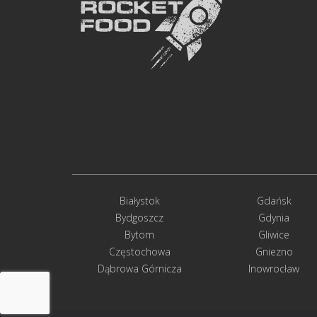
Białystok
Gdańsk
Bydgoszcz
Gdynia
Bytom
Gliwice
Częstochowa
Gniezno
Dąbrowa Górnicza
Inowrocław