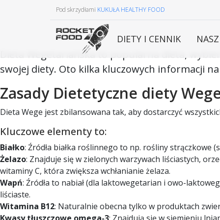
Pod skrzydłami
KUKUŁA HEALTHY FOOD
DIETY I CENNIK
NASZ
Dieta Wegetariańska to popularna dieta, wybie
swojej diety. Oto kilka kluczowych informacji na
Zasady Dietetyczne diety Weg
Dieta Wege jest zbilansowana tak, aby dostarczyć wszystk
Kluczowe elementy to:
Białko
: Źródła białka roślinnego to np. rośliny strączkowe 
Żelazo
: Znajduje się w zielonych warzywach liściastych, 
witaminy C, która zwiększa wchłanianie żelaza.
Wapń
: Źródła to nabiał (dla laktowegetarian i owo-laktowe
liściaste.
Witamina B12
: Naturalnie obecna tylko w produktach zwi
Kwasy tłuszczowe omega-3
: Znajdują się w siemieniu lni