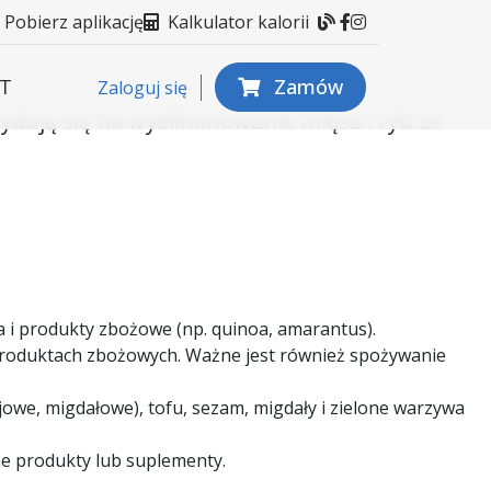
Blog
Facebook
Instagram
Pobierz aplikację
Kalkulator kalorii
T
Zamów
Zaloguj się
ydują się na wyeliminowanie mięsa i ryb ze
ona i produkty zbożowe (np. quinoa, amarantus).
h produktach zbożowych. Ważne jest również spożywanie
jowe, migdałowe), tofu, sezam, migdały i zielone warzywa
e produkty lub suplementy.