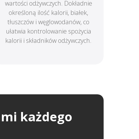
wartości odżywczych. Dokładnie
określoną ilość kalorii, białek,
tłuszczów i węglowodanów, co
ułatwia kontrolowanie spożycia
kalorii i składników odżywczych.
ami każdego