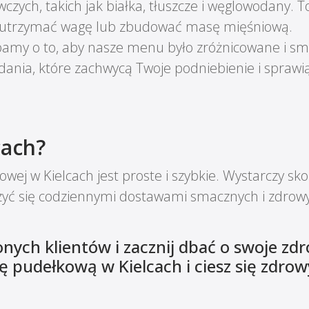
zych, takich jak białka, tłuszcze i węglowodany. 
 utrzymać wagę lub zbudować masę mięśniową.
bamy o to, aby nasze menu było zróżnicowane i sm
ania, które zachwycą Twoje podniebienie i sprawi
cach?
wej w Kielcach jest proste i szybkie. Wystarczy sk
szyć się codziennymi dostawami smacznych i zdrowy
ych klientów i zacznij dbać o swoje zdr
 pudełkową w Kielcach i ciesz się zdrow