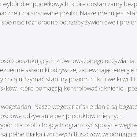
i wybór diet pudełkowych, które dostarczamy bez
aczne i zbilansowane posiłki. Nasze menu jest st
 spełniać różnorodne potrzeby żywieniowe i prefe
a osób poszukujących zrównoważonego odżywiania. 
ezbędne składniki odżywcze, zapewniając energię n
rzy chcą utrzymać stabilny poziom cukru we krwi. Di
siłków, które pomagają kontrolować łaknienie i po
a wegetarian. Nasze wegetariańskie dania są bogate 
rtościowe odżywianie bez produktów mięsnych.
 wybór dla osób chcących ograniczyć spożycie węg
są pełne białka i zdrowych tłuszczów, wspomagają