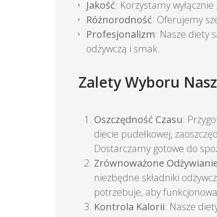
Jakość
: Korzystamy wyłącznie 
Różnorodność
: Oferujemy sz
Profesjonalizm
: Nasze diety
odżywczą i smak.
Zalety Wyboru Nasz
Oszczędność Czasu
: Przyg
diecie pudełkowej, zaoszczę
Dostarczamy gotowe do spoży
Zrównoważone Odżywiani
niezbędne składniki odżywcz
potrzebuje, aby funkcjonowa
Kontrola Kalorii
: Nasze diet