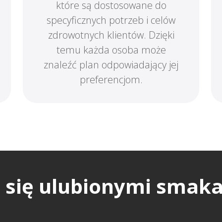
które są dostosowane do
specyficznych potrzeb i celów
zdrowotnych klientów. Dzięki
temu każda osoba może
znaleźć plan odpowiadający jej
preferencjom.
ć się ulubionymi smak