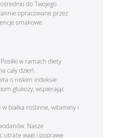
pośrednio do Twojego
arannie opracowane przez
rencje smakowe.
Posiłki w ramach diety
a cały dzień.
eta o niskim indeksie
ziom glukozy, wspierając
w białka roślinne, witaminy i
lowodanów. Nasze
c utratę wagi i poprawę