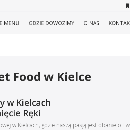
E MENU
GDZIE DOWOZIMY
O NAS
KONTAK
et Food w Kielce
y w Kielcach
ięcie Ręki
owej w Kielcach, gdzie naszą pasją jest dbanie o T