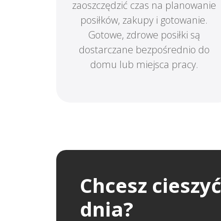
zaoszczędzić czas na planowanie
posiłków, zakupy i gotowanie.
Gotowe, zdrowe posiłki są
dostarczane bezpośrednio do
domu lub miejsca pracy.
Chcesz cieszy
dnia?